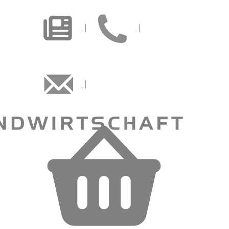
|
|
|