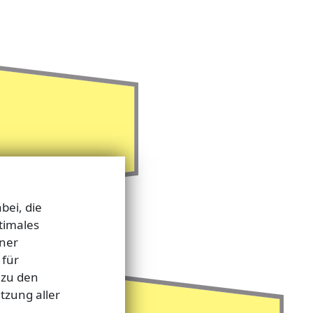
bei, die
timales
tner
 für
 zu den
tzung aller