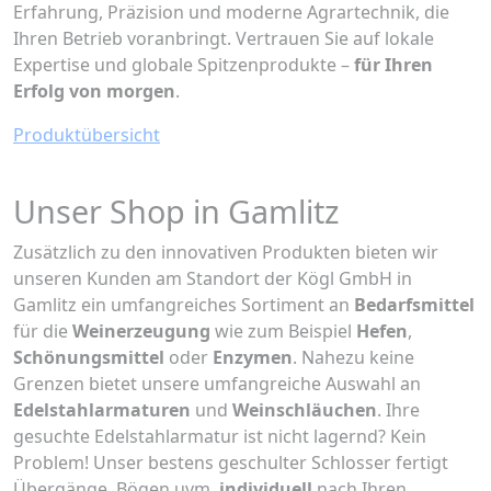
Erfahrung, Präzision und moderne Agrartechnik, die
Ihren Betrieb voranbringt. Vertrauen Sie auf lokale
Expertise und globale Spitzenprodukte –
für Ihren
Erfolg von morgen
.
Produktübersicht
Unser Shop in Gamlitz
Zusätzlich zu den innovativen Produkten bieten wir
unseren Kunden am Standort der Kögl GmbH in
Gamlitz ein umfangreiches Sortiment an
Bedarfsmittel
für die
Weinerzeugung
wie zum Beispiel
Hefen
,
Schönungsmittel
oder
Enzymen
. Nahezu keine
Grenzen bietet unsere umfangreiche Auswahl an
Edelstahlarmaturen
und
Weinschläuchen
. Ihre
gesuchte Edelstahlarmatur ist nicht lagernd? Kein
Problem! Unser bestens geschulter Schlosser fertigt
Übergänge, Bögen uvm.
individuell
nach Ihren