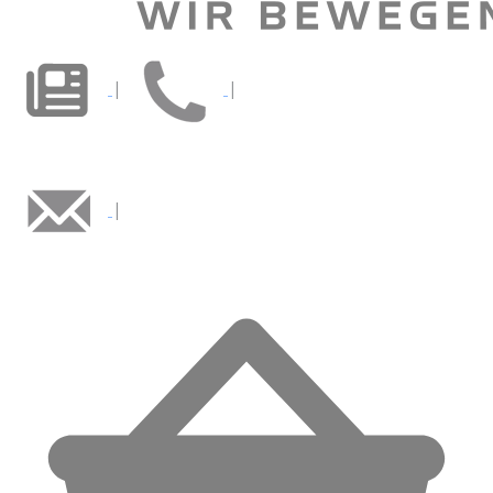
|
|
|