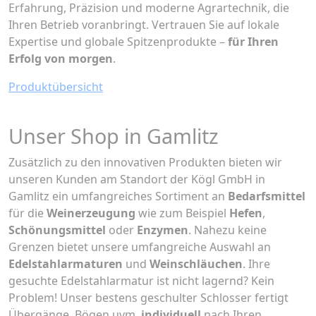
Erfahrung, Präzision und moderne Agrartechnik, die
Ihren Betrieb voranbringt. Vertrauen Sie auf lokale
Expertise und globale Spitzenprodukte –
für Ihren
Erfolg von morgen
.
Produktübersicht
Unser Shop in Gamlitz
Zusätzlich zu den innovativen Produkten bieten wir
unseren Kunden am Standort der Kögl GmbH in
Gamlitz ein umfangreiches Sortiment an
Bedarfsmittel
für die
Weinerzeugung
wie zum Beispiel
Hefen
,
Schönungsmittel
oder
Enzymen
. Nahezu keine
Grenzen bietet unsere umfangreiche Auswahl an
Edelstahlarmaturen
und
Weinschläuchen
. Ihre
gesuchte Edelstahlarmatur ist nicht lagernd? Kein
Problem! Unser bestens geschulter Schlosser fertigt
Übergänge, Bögen uvm.
individuell
nach Ihren