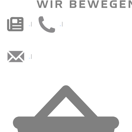
|
|
|