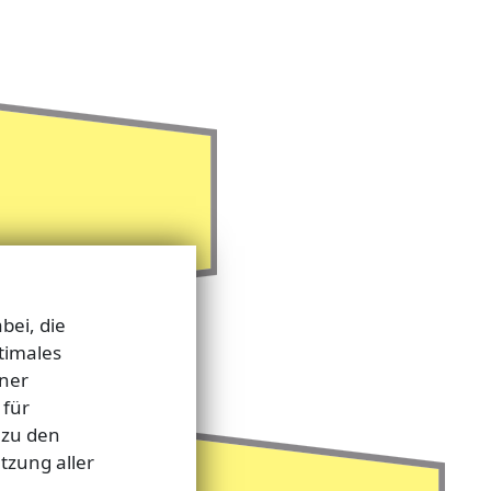
bei, die
timales
tner
 für
 zu den
tzung aller