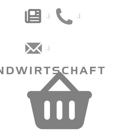
|
|
|