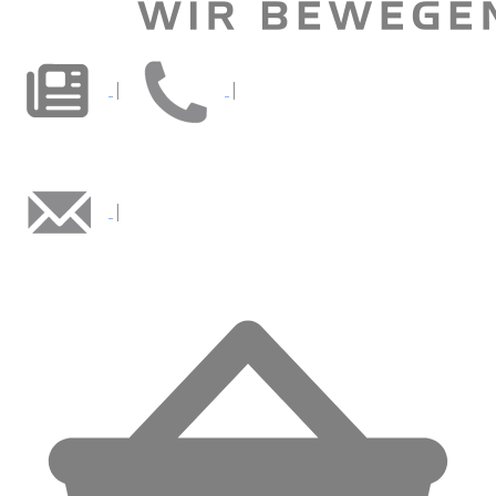
|
|
|