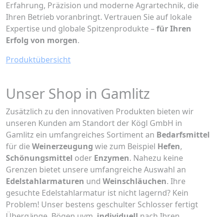
Erfahrung, Präzision und moderne Agrartechnik, die
Ihren Betrieb voranbringt. Vertrauen Sie auf lokale
Expertise und globale Spitzenprodukte –
für Ihren
Erfolg von morgen
.
Produktübersicht
Unser Shop in Gamlitz
Zusätzlich zu den innovativen Produkten bieten wir
unseren Kunden am Standort der Kögl GmbH in
Gamlitz ein umfangreiches Sortiment an
Bedarfsmittel
für die
Weinerzeugung
wie zum Beispiel
Hefen
,
Schönungsmittel
oder
Enzymen
. Nahezu keine
Grenzen bietet unsere umfangreiche Auswahl an
Edelstahlarmaturen
und
Weinschläuchen
. Ihre
gesuchte Edelstahlarmatur ist nicht lagernd? Kein
Problem! Unser bestens geschulter Schlosser fertigt
Übergänge, Bögen uvm.
individuell
nach Ihren