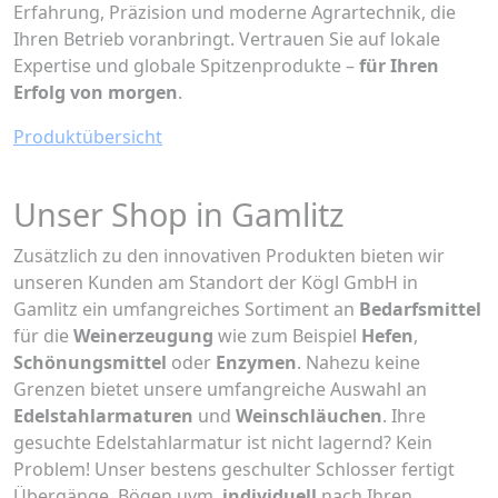
Erfahrung, Präzision und moderne Agrartechnik, die
Ihren Betrieb voranbringt. Vertrauen Sie auf lokale
Expertise und globale Spitzenprodukte –
für Ihren
Erfolg von morgen
.
Produktübersicht
Unser Shop in Gamlitz
Zusätzlich zu den innovativen Produkten bieten wir
unseren Kunden am Standort der Kögl GmbH in
Gamlitz ein umfangreiches Sortiment an
Bedarfsmittel
für die
Weinerzeugung
wie zum Beispiel
Hefen
,
Schönungsmittel
oder
Enzymen
. Nahezu keine
Grenzen bietet unsere umfangreiche Auswahl an
Edelstahlarmaturen
und
Weinschläuchen
. Ihre
gesuchte Edelstahlarmatur ist nicht lagernd? Kein
Problem! Unser bestens geschulter Schlosser fertigt
Übergänge, Bögen uvm.
individuell
nach Ihren