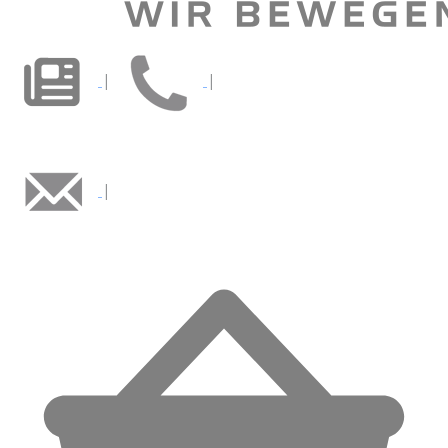
|
|
|