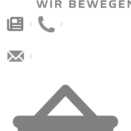
|
|
|