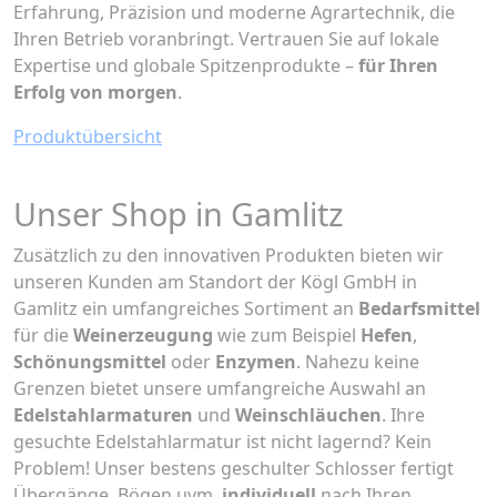
Erfahrung, Präzision und moderne Agrartechnik, die
Ihren Betrieb voranbringt. Vertrauen Sie auf lokale
Expertise und globale Spitzenprodukte –
für Ihren
Erfolg von morgen
.
Produktübersicht
Unser Shop in Gamlitz
Zusätzlich zu den innovativen Produkten bieten wir
unseren Kunden am Standort der Kögl GmbH in
Gamlitz ein umfangreiches Sortiment an
Bedarfsmittel
für die
Weinerzeugung
wie zum Beispiel
Hefen
,
Schönungsmittel
oder
Enzymen
. Nahezu keine
Grenzen bietet unsere umfangreiche Auswahl an
Edelstahlarmaturen
und
Weinschläuchen
. Ihre
gesuchte Edelstahlarmatur ist nicht lagernd? Kein
Problem! Unser bestens geschulter Schlosser fertigt
Übergänge, Bögen uvm.
individuell
nach Ihren